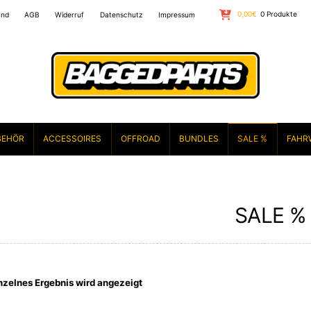
0,00
€
0 Produkte
and
AGB
Widerruf
Datenschutz
Impressum
BEHÖR
ACCESSOIRES
OFFROAD
BUNDLES
SALE %
FAHR
SALE %
nzelnes Ergebnis wird angezeigt